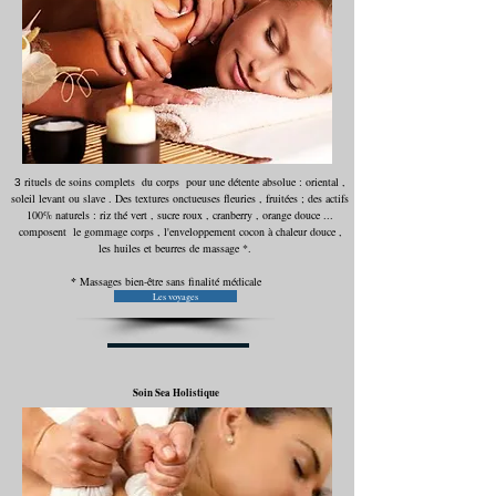
rituels de soins complets du corps pour une détente absolue : oriental ,
3
soleil levant ou slave . Des textures onctueuses fleuries , fruitées ; des actifs
100% naturels : riz thé vert , sucre roux , cranberry , orange douce ...
composent le gommage corps , l'enveloppement cocon à chaleur douce ,
les huiles et beurres de massage *.
*
Massages bien-être sans finalité médicale
Les voyages
Soin Sea Holistique