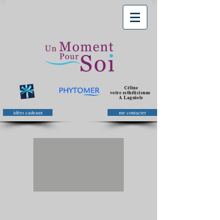
Céline
votre esthéticienne
A Laguiole
idées cadeaux
me contacter