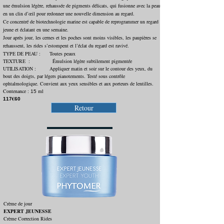
une émulsion légère, rehaussée de pigments délicats, qui fusionne avec la peau
en un clin d’œil pour redonner une nouvelle dimension au regard.
Ce concentré de biotechnologie marine est capable de reprogrammer un regard
jeune et éclatant en une semaine.
Jour après jour, les cernes et les poches sont moins visibles, les paupières se
rehaussent, les rides s’estompent et l’éclat du regard est ravivé.
TYPE DE PEAU : Toutes peaux
TEXTURE : Émulsion légère subtilement pigmentée
UTILISATION : Appliquer matin et soir sur le contour des yeux, du
bout des doigts, par légers pianotements. Testé sous contrôle
ophtalmologique. Convient aux yeux sensibles et aux porteurs de lentilles.
Contenance :
ml
15
€
117
60
Retour
Crème de jour
EXPERT JEUNESSE
Crème Correction Rides