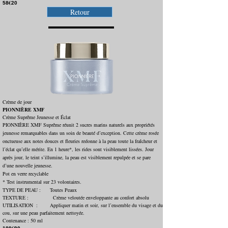
€
58
20
Retour
Crème de jour
PIONNIÈRE XMF
Crème Suprême Jeunesse et Éclat
PIONNIÈRE XMF Suprême réunit 2 sucres marins naturels aux propriétés
jeunesse remarquables dans un soin de beauté d’exception. Cette crème rosée
onctueuse aux notes douces et fleuries redonne à la peau toute la fraîcheur et
l’éclat qu’elle mérite. En 1 heure*, les rides sont visiblement lissées. Jour
après jour, le teint s’illumine, la peau est visiblement repulpée et se pare
d’une nouvelle jeunesse.
Pot en verre recyclable
* Test instrumental sur 23 volontaires.
TYPE DE PEAU : Toutes Peaux
TEXTURE : Crème veloutée enveloppante au confort absolu
UTILISATION : Appliquer matin et soir, sur l’ensemble du visage et du
cou, sur une peau parfaitement nettoyée.
Contenance : 50 ml