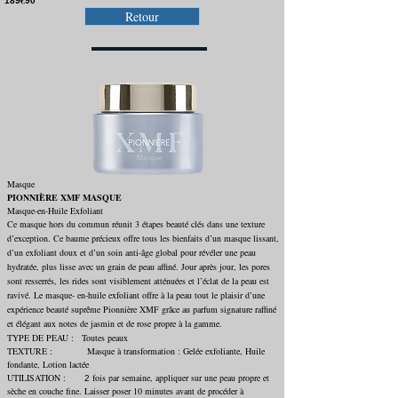
€
189
90
Retour
Masque
PIONNIÈRE XMF MASQUE
Masque-en-Huile Exfoliant
Ce masque hors du commun réunit 3 étapes beauté clés dans une texture
d’exception. Ce baume précieux offre tous les bienfaits d’un masque lissant,
d’un exfoliant doux et d’un soin anti-âge global pour révéler une peau
hydratée, plus lisse avec un grain de peau affiné. Jour après jour, les pores
sont resserrés, les rides sont visiblement atténuées et l’éclat de la peau est
ravivé. Le masque- en-huile exfoliant offre à la peau tout le plaisir d’une
expérience beauté suprême Pionnière XMF grâce au parfum signature raffiné
et élégant aux notes de jasmin et de rose propre à la gamme.
TYPE DE PEAU : Toutes peaux
TEXTURE : Masque à transformation : Gelée exfoliante, Huile
fondante, Lotion lactée
UTILISATION :
fois par semaine, appliquer sur une peau propre et
2
sèche en couche fine. Laisser poser 10 minutes avant de procéder à