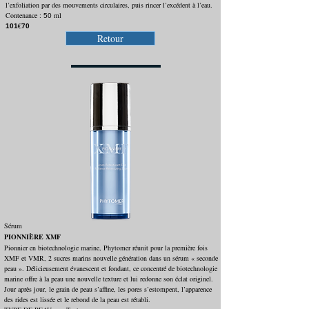
l’exfoliation par des mouvements circulaires, puis rincer l’excédent à l’eau.
Contenance :
ml
50
€
101
70
Retour
Sérum
PIONNIÈRE XMF
Pionnier en biotechnologie marine, Phytomer réunit pour la première fois
XMF et VMR, 2 sucres marins nouvelle génération dans un sérum « seconde
peau ». Délicieusement évanescent et fondant, ce concentré de biotechnologie
marine offre à la peau une nouvelle texture et lui redonne son éclat originel.
Jour après jour, le grain de peau s’affine, les pores s’estompent, l’apparence
des rides est lissée et le rebond de la peau est rétabli.