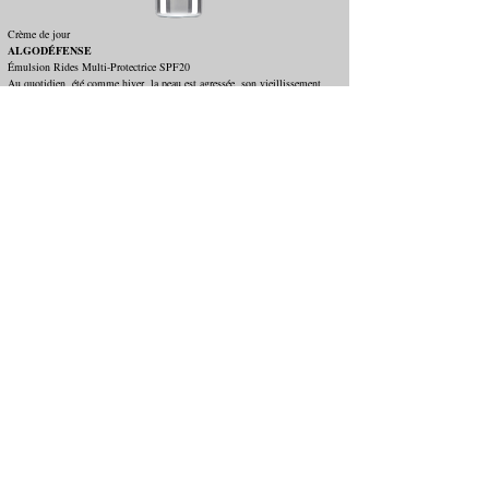
Crème de jour
ALGODÉFENSE
Émulsion Rides Multi-Protectrice SPF20
Au quotidien, été comme hiver, la peau est agressée, son vieillissement
s’accélère et les rides s’installent. Avec ALGODÉFENSE, PHYTOMER lui
offre une action complète contre la pollution, les radicaux libres et les UV.
Immédiatement, la peau est protégée. Jour après jour, le teint gagne en éclat
et la peau se défroisse.
Tube en matériau végétal recyclable
TYPE DE PEAU : Toutes peaux
TEXTURE : Crème fluide
UTILISATION : Appliquer le matin sur un visage
parfaitement nettoyé. S'utilise seule ou associée au sérum de votre choix.
Contenance :
ml
50
€
83
70
Retour