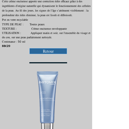
Cette crème onctueuse apporte une correction rides efficace grâce à des
ingrédients d’origine naturelle qui dynamisent le fonctionnement des cellules
de la peau. Au fil des jours, les signes de l’âge s’atténuent visiblement : la
profondeur des rides diminue, la peau est lissée et défroissée.
Pot en verre recyclable
TYPE DE PEAU : Toutes peaux
TEXTURE : Crème onctueuse enveloppante
UTILISATION : Appliquer matin et soir, sur l'ensemble du visage et
du cou, sur une peau parfaitement nettoyée.
Contenance :
ml
50
€
88
20
Retour