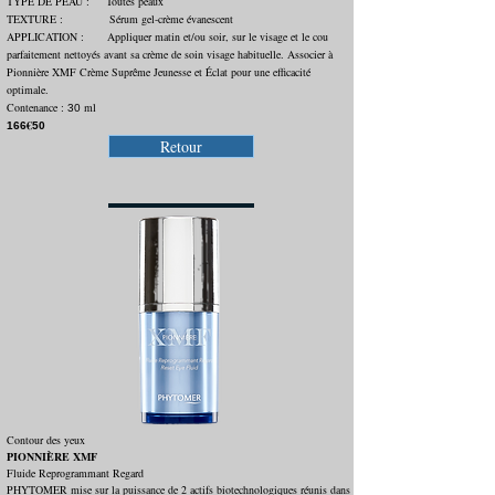
TYPE DE PEAU : Toutes peaux
TEXTURE : Sérum gel-crème évanescent
APPLICATION : Appliquer matin et/ou soir, sur le visage et le cou
parfaitement nettoyés avant sa crème de soin visage habituelle. Associer à
Pionnière XMF Crème Suprême Jeunesse et Éclat pour une efficacité
optimale.
Contenance :
ml
30
€
166
50
Retour
Contour des yeux
PIONNIÈRE
XMF
Fluide Reprogrammant Regard
PHYTOMER mise sur la puissance de 2 actifs biotechnologiques réunis dans