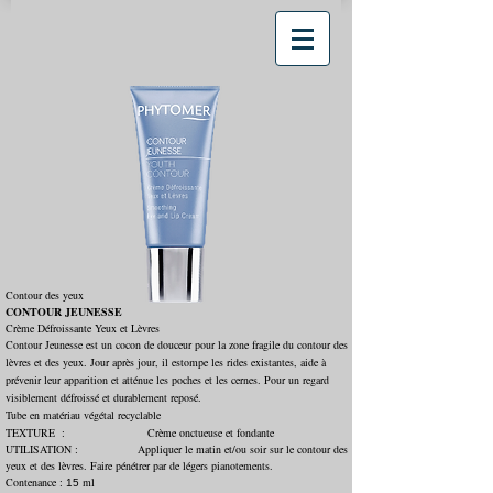
Contour des yeux
CONTOUR JEUNESSE
Crème Défroissante Yeux et Lèvres
Contour Jeunesse est un cocon de douceur pour la zone fragile du contour des
lèvres et des yeux. Jour après jour, il estompe les rides existantes, aide à
prévenir leur apparition et atténue les poches et les cernes. Pour un regard
visiblement défroissé et durablement reposé.
Tube en matériau végétal recyclable
TEXTURE : Crème onctueuse et fondante
UTILISATION : Appliquer le matin et/ou soir sur le contour des
yeux et des lèvres. Faire pénétrer par de légers pianotements.
Contenance :
ml
15